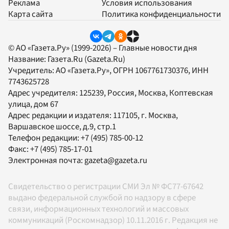
Реклама
Условия использования
Карта сайта
Политика конфиденциальности
© АО «Газета.Ру» (1999-2026) – Главные новости дня
Название:
Газета.Ru
(Gazeta.Ru)
Учредитель:
АО «Газета.Ру»
, ОГРН 1067761730376, ИНН
7743625728
Адрес учредителя: 125239, Россия, Москва, Коптевская
улица, дом 67
Адрес редакции и издателя:
117105
, г.
Москва
,
Варшавское шоссе, д.9, стр.1
Телефон редакции:
+7 (495) 785-00-12
Факс:
+7 (495) 785-17-01
Электронная почта:
gazeta@gazeta.ru
Свидетельство о регистрации СМИ Эл № ФС77-67642
выдано федеральной службой по надзору в сфере
связи, информационных технологий и массовых
коммуникаций (Роскомнадзор) 10.11.2016 г. Редакция не