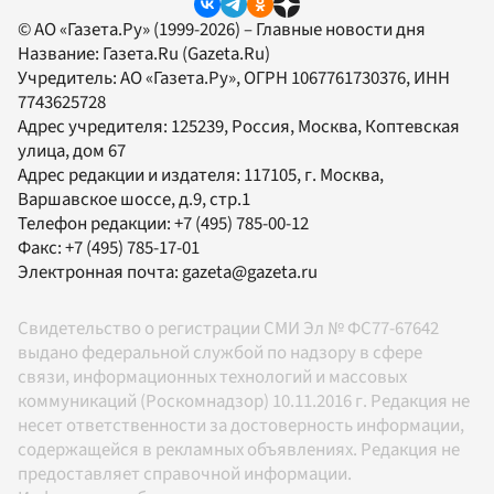
© АО «Газета.Ру» (1999-2026) – Главные новости дня
Название:
Газета.Ru
(Gazeta.Ru)
Учредитель:
АО «Газета.Ру»
, ОГРН 1067761730376, ИНН
7743625728
Адрес учредителя: 125239, Россия, Москва, Коптевская
улица, дом 67
Адрес редакции и издателя:
117105
, г.
Москва
,
Варшавское шоссе, д.9, стр.1
Телефон редакции:
+7 (495) 785-00-12
Факс:
+7 (495) 785-17-01
Электронная почта:
gazeta@gazeta.ru
Свидетельство о регистрации СМИ Эл № ФС77-67642
выдано федеральной службой по надзору в сфере
связи, информационных технологий и массовых
коммуникаций (Роскомнадзор) 10.11.2016 г. Редакция не
несет ответственности за достоверность информации,
содержащейся в рекламных объявлениях. Редакция не
предоставляет справочной информации.