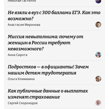
Николай Гастелло
Не взяли в вуз с 300 баллами ЕГЭ. Как это
возможно?
Анастасия Миронова
Миссия невыполнима: почему от
женщин в России требуют
невозможного?
Анна Сирота
Подростков — в официанты! Зачем
нашим детям трудотерапия
Ольга Климахина
Как публичные данные о выплатах
изменят страхование
Сергей Скороходов