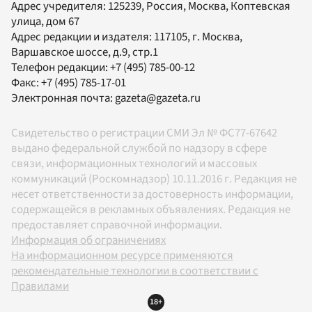
Адрес учредителя: 125239, Россия, Москва, Коптевская
улица, дом 67
Адрес редакции и издателя:
117105
, г.
Москва
,
Варшавское шоссе, д.9, стр.1
Телефон редакции:
+7 (495) 785-00-12
Факс:
+7 (495) 785-17-01
Электронная почта:
gazeta@gazeta.ru
Свидетельство о регистрации СМИ Эл № ФС77-67642
выдано федеральной службой по надзору в сфере
связи, информационных технологий и массовых
коммуникаций (Роскомнадзор) 10.11.2016 г. Редакция не
несет ответственности за достоверность информации,
содержащейся в рекламных объявлениях. Редакция не
предоставляет справочной информации.
Информация об ограничениях
На информационном ресурсе применяются
рекомендательные технологии в соответствии с
Правилами
18+